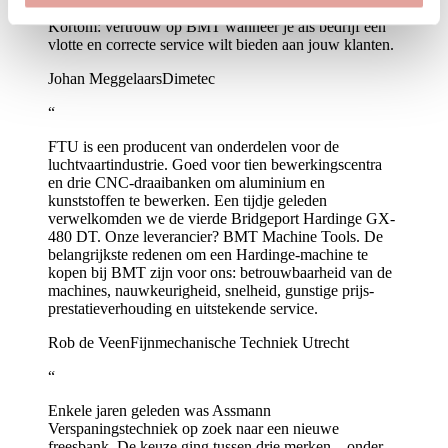
toch een stilstand? Dan komt de technicus meteen.
Kortom: vertrouw op BMT wanneer je als bedrijf een
vlotte en correcte service wilt bieden aan jouw klanten.
Johan Meggelaars
Dimetec
“
FTU is een producent van onderdelen voor de
luchtvaartindustrie. Goed voor tien bewerkingscentra
en drie CNC-draaibanken om aluminium en
kunststoffen te bewerken. Een tijdje geleden
verwelkomden we de vierde Bridgeport Hardinge GX-
480 DT. Onze leverancier? BMT Machine Tools. De
belangrijkste redenen om een Hardinge-machine te
kopen bij BMT zijn voor ons: betrouwbaarheid van de
machines, nauwkeurigheid, snelheid, gunstige prijs-
prestatieverhouding en uitstekende service.
Rob de Veen
Fijnmechanische Techniek Utrecht
“
Enkele jaren geleden was Assmann
Verspaningstechniek op zoek naar een nieuwe
freesbank. De keuze ging tussen drie merken – onder