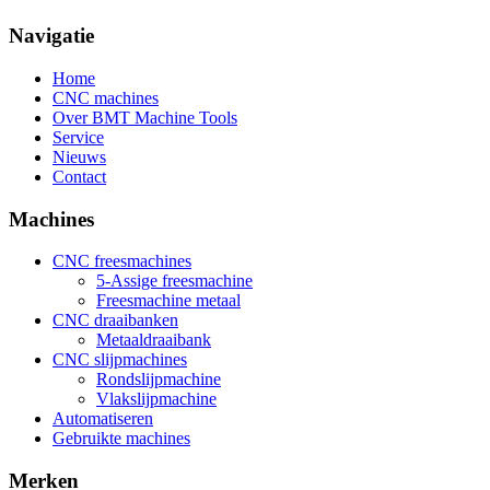
Navigatie
Home
CNC machines
Over BMT Machine Tools
Service
Nieuws
Contact
Machines
CNC freesmachines
5-Assige freesmachine
Freesmachine metaal
CNC draaibanken
Metaaldraaibank
CNC slijpmachines
Rondslijpmachine
Vlakslijpmachine
Automatiseren
Gebruikte machines
Merken