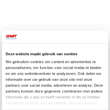
Deze website maakt gebruik van cookies
We gebruiken cookies om content en advertenties te
Dit is wat klanten zeggen
personaliseren, om functies voor social media te bieden
Over BMT Machine Tools
en om ons websiteverkeer te analyseren. Ook delen we
informatie over uw gebruik van onze site met onze
partners voor social media, adverteren en analyse. Deze
“
partners kunnen deze gegevens combineren met andere
informatie die u aan ze heeft verstrekt of die ze hebben
Haal je een BMT-machine in huis? Dan krijg je
gegarandeerd waar voor je geld. Als specialist in
verzameld op basis van uw gebruik van hun services.
fijnmechanische producten leggen we onze klanten