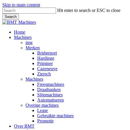
Skip to main content
Hit enter to search or ESC to close
Search
Close
Search
Bekijk
Home
onze
Machines
merken
img
Merken
Bridgeport
Hardinge
Priminer
Cazeneuve
Ziersch
Machines
Freesmachines
Draaibanken
Slijpmachines
Automatiseren
Overige machines
Lease
Gebruikte machines
Promotie
Over BMT