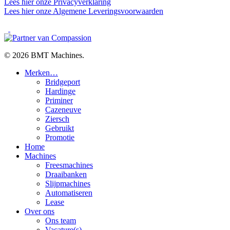
Lees hier onze Privacyverklaring
Lees hier onze Algemene Leveringsvoorwaarden
facebook
linkedin
youtube
© 2026 BMT Machines.
Close
Merken…
Menu
Bridgeport
Hardinge
Priminer
Cazeneuve
Ziersch
Gebruikt
Promotie
Home
Machines
Freesmachines
Draaibanken
Slijpmachines
Automatiseren
Lease
Over ons
Ons team
Vacature(s)