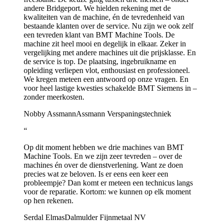
andere Bridgeport. We hielden rekening met de
kwaliteiten van de machine, én de tevredenheid van
bestaande klanten over de service. Nu zijn we ook zelf
een tevreden klant van BMT Machine Tools. De
machine zit heel mooi en degelijk in elkaar. Zeker in
vergelijking met andere machines uit die prijsklasse. En
de service is top. De plaatsing, ingebruikname en
opleiding verliepen vlot, enthousiast en professioneel.
We kregen meteen een antwoord op onze vragen. En
voor heel lastige kwesties schakelde BMT Siemens in –
zonder meerkosten.
Nobby Assmann
Assmann Verspaningstechniek
“
Op dit moment hebben we drie machines van BMT
Machine Tools. En we zijn zeer tevreden – over de
machines én over de dienstverlening. Want ze doen
precies wat ze beloven. Is er eens een keer een
probleempje? Dan komt er meteen een technicus langs
voor de reparatie. Kortom: we kunnen op elk moment
op hen rekenen.
Serdal Elmas
Dalmulder Fijnmetaal NV