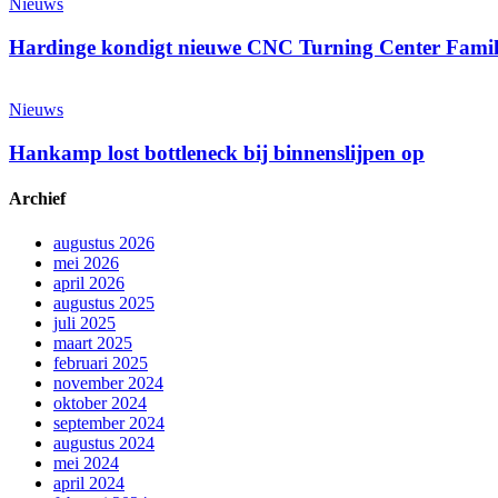
kondigt
Nieuws
nieuwe
CNC
Hardinge kondigt nieuwe CNC Turning Center Famil
Turning
Center
Hankamp
Familie
lost
Nieuws
aan!
bottleneck
bij
Hankamp lost bottleneck bij binnenslijpen op
binnenslijpen
op
Archief
augustus 2026
mei 2026
april 2026
augustus 2025
juli 2025
maart 2025
februari 2025
november 2024
oktober 2024
september 2024
augustus 2024
mei 2024
april 2024