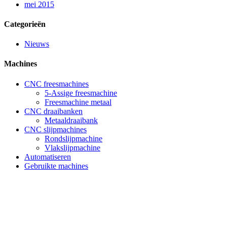
mei 2015
Categorieën
Nieuws
Machines
CNC freesmachines
5-Assige freesmachine
Freesmachine metaal
CNC draaibanken
Metaaldraaibank
CNC slijpmachines
Rondslijpmachine
Vlakslijpmachine
Automatiseren
Gebruikte machines