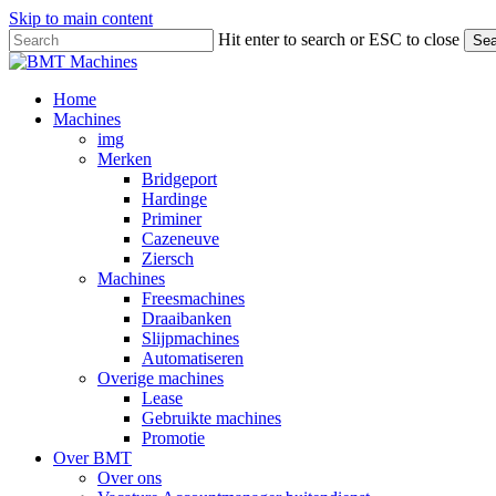
Skip to main content
Hit enter to search or ESC to close
Sea
Close
Search
Bekijk
Home
onze
Machines
merken
img
Merken
Bridgeport
Hardinge
Priminer
Cazeneuve
Ziersch
Machines
Freesmachines
Draaibanken
Slijpmachines
Automatiseren
Overige machines
Lease
Gebruikte machines
Promotie
Over BMT
Over ons