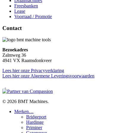
Draaimachines
Freesbanken
Lease
Voorraad / Promotie
Contact
Bezoekadres
Zalmweg 36
4941 VX Raamsdonkveer
Lees hier onze Privacyverklaring
Lees hier onze Algemene Leveringsvoorwaarden
facebook
linkedin
youtube
© 2026 BMT Machines.
Close
Merken…
Menu
Bridgeport
Hardinge
Priminer
Cazeneuve