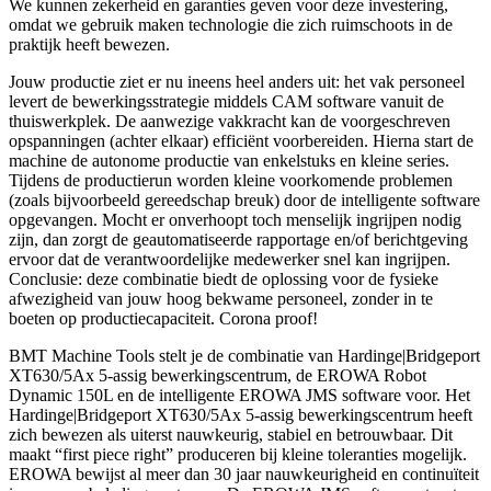
We kunnen zekerheid en garanties geven voor deze investering,
omdat we gebruik maken technologie die zich ruimschoots in de
praktijk heeft bewezen.
Jouw productie ziet er nu ineens heel anders uit: het vak personeel
levert de bewerkingsstrategie middels CAM software vanuit de
thuiswerkplek. De aanwezige vakkracht kan de voorgeschreven
opspanningen (achter elkaar) efficiënt voorbereiden. Hierna start de
machine de autonome productie van enkelstuks en kleine series.
Tijdens de productierun worden kleine voorkomende problemen
(zoals bijvoorbeeld gereedschap breuk) door de intelligente software
opgevangen. Mocht er onverhoopt toch menselijk ingrijpen nodig
zijn, dan zorgt de geautomatiseerde rapportage en/of berichtgeving
ervoor dat de verantwoordelijke medewerker snel kan ingrijpen.
Conclusie: deze combinatie biedt de oplossing voor de fysieke
afwezigheid van jouw hoog bekwame personeel, zonder in te
boeten op productiecapaciteit. Corona proof!
BMT Machine Tools stelt je de combinatie van Hardinge|Bridgeport
XT630/5Ax 5-assig bewerkingscentrum, de EROWA Robot
Dynamic 150L en de intelligente EROWA JMS software voor. Het
Hardinge|Bridgeport XT630/5Ax 5-assig bewerkingscentrum heeft
zich bewezen als uiterst nauwkeurig, stabiel en betrouwbaar. Dit
maakt “first piece right” produceren bij kleine toleranties mogelijk.
EROWA bewijst al meer dan 30 jaar nauwkeurigheid en continuïteit