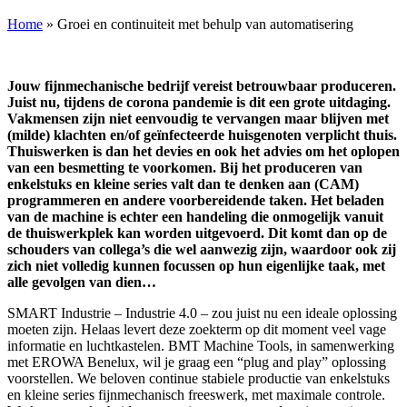
Home
»
Groei en continuiteit met behulp van automatisering
Jouw fijnmechanische bedrijf vereist betrouwbaar produceren.
Juist nu, tijdens de corona pandemie is dit een grote uitdaging.
Vakmensen zijn niet eenvoudig te vervangen maar blijven met
(milde) klachten en/of geïnfecteerde huisgenoten verplicht thuis.
Thuiswerken is dan het devies en ook het advies om het oplopen
van een besmetting te voorkomen. Bij het produceren van
enkelstuks en kleine series valt dan te denken aan (CAM)
programmeren en andere voorbereidende taken. Het beladen
van de machine is echter een handeling die onmogelijk vanuit
de thuiswerkplek kan worden uitgevoerd. Dit komt dan op de
schouders van collega’s die wel aanwezig zijn, waardoor ook zij
zich niet volledig kunnen focussen op hun eigenlijke taak, met
alle
gevolgen van dien…
SMART Industrie – Industrie 4.0 – zou juist nu een ideale oplossing
moeten zijn. Helaas levert deze zoekterm op dit moment veel vage
informatie en luchtkastelen. BMT Machine Tools, in samenwerking
met EROWA Benelux, wil je graag een “plug and play” oplossing
voorstellen. We beloven continue stabiele productie van enkelstuks
en kleine series fijnmechanisch freeswerk, met maximale controle.