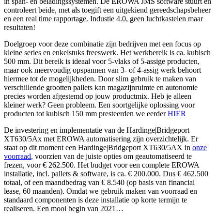
in span- en beladingssystemen. De EROWA JMS software stuurt en
controleert beide, met als toegift een uitgekiend gereedschapsbeheer
en een real time rapportage. Industie 4.0, geen luchtkastelen maar
resultaten!
Doelgroep voor deze combinatie zijn bedrijven met een focus op
kleine series en enkelstuks freeswerk. Het werkbereik is ca. kubisch
500 mm. Dit bereik is ideaal voor 5-vlaks of 5-assige producten,
maar ook meervoudig opspannen van 3- of 4-assig werk behoort
hiermee tot de mogelijkheden. Door slim gebruik te maken van
verschillende grootten pallets kan magazijnruimte en autonomie
precies worden afgestemd op jouw productmix. Heb je alleen
kleiner werk? Geen probleem. Een soortgelijke oplossing voor
producten tot kubisch 150 mm presteerden we eerder
HIER
De investering en implementatie van de Hardinge|Bridgeport
XT630/5Ax met EROWA automatisering zijn overzichtelijk. Er
staat op dit moment een Hardinge|Bridgeport XT630/5AX in
onze
voorraad
, voorzien van de juiste opties om geautomatiseerd te
frezen, voor € 262.500. Het budget voor een complete EROWA
installatie, incl. pallets & software, is ca. € 200.000. Dus € 462.500
totaal, of een maandbedrag van € 8.540 (op basis van financial
lease, 60 maanden). Omdat we gebruik maken van voorraad en
standaard componenten is deze installatie op korte termijn te
realiseren. Een mooi begin van 2021…