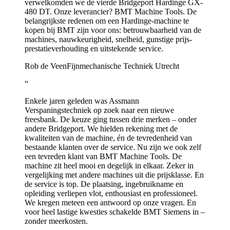
verwelkomden we de vierde Bridgeport Hardinge GX-
480 DT. Onze leverancier? BMT Machine Tools. De
belangrijkste redenen om een Hardinge-machine te
kopen bij BMT zijn voor ons: betrouwbaarheid van de
machines, nauwkeurigheid, snelheid, gunstige prijs-
prestatieverhouding en uitstekende service.
Rob de Veen
Fijnmechanische Techniek Utrecht
“
Enkele jaren geleden was Assmann
Verspaningstechniek op zoek naar een nieuwe
freesbank. De keuze ging tussen drie merken – onder
andere Bridgeport. We hielden rekening met de
kwaliteiten van de machine, én de tevredenheid van
bestaande klanten over de service. Nu zijn we ook zelf
een tevreden klant van BMT Machine Tools. De
machine zit heel mooi en degelijk in elkaar. Zeker in
vergelijking met andere machines uit die prijsklasse. En
de service is top. De plaatsing, ingebruikname en
opleiding verliepen vlot, enthousiast en professioneel.
We kregen meteen een antwoord op onze vragen. En
voor heel lastige kwesties schakelde BMT Siemens in –
zonder meerkosten.