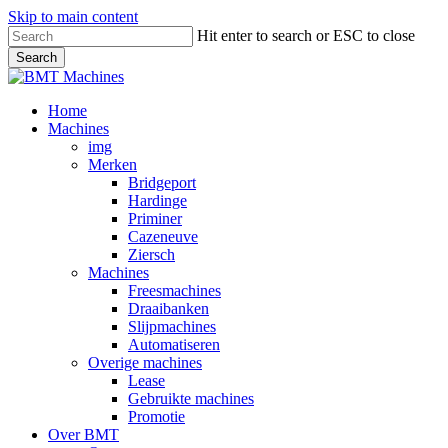
Skip to main content
Hit enter to search or ESC to close
Search
Close
Search
Bekijk
Home
onze
Machines
merken
img
Merken
Bridgeport
Hardinge
Priminer
Cazeneuve
Ziersch
Machines
Freesmachines
Draaibanken
Slijpmachines
Automatiseren
Overige machines
Lease
Gebruikte machines
Promotie
Over BMT