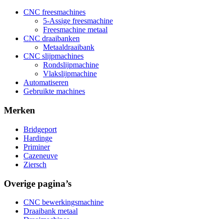
CNC freesmachines
5-Assige freesmachine
Freesmachine metaal
CNC draaibanken
Metaaldraaibank
CNC slijpmachines
Rondslijpmachine
Vlakslijpmachine
Automatiseren
Gebruikte machines
Merken
Bridgeport
Hardinge
Priminer
Cazeneuve
Ziersch
Overige pagina’s
CNC bewerkingsmachine
Draaibank metaal