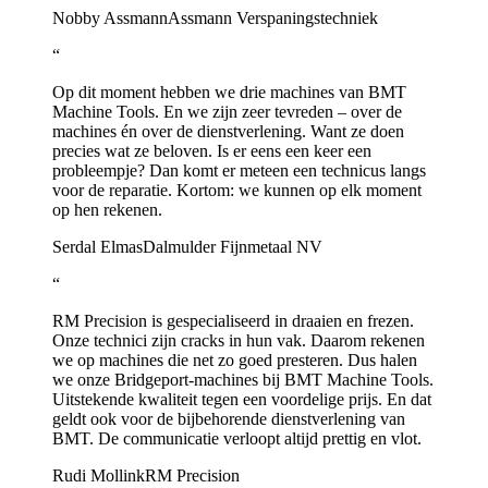
Nobby Assmann
Assmann Verspaningstechniek
“
Op dit moment hebben we drie machines van BMT
Machine Tools. En we zijn zeer tevreden – over de
machines én over de dienstverlening. Want ze doen
precies wat ze beloven. Is er eens een keer een
probleempje? Dan komt er meteen een technicus langs
voor de reparatie. Kortom: we kunnen op elk moment
op hen rekenen.
Serdal Elmas
Dalmulder Fijnmetaal NV
“
RM Precision is gespecialiseerd in draaien en frezen.
Onze technici zijn cracks in hun vak. Daarom rekenen
we op machines die net zo goed presteren. Dus halen
we onze Bridgeport-machines bij BMT Machine Tools.
Uitstekende kwaliteit tegen een voordelige prijs. En dat
geldt ook voor de bijbehorende dienstverlening van
BMT. De communicatie verloopt altijd prettig en vlot.
Rudi Mollink
RM Precision