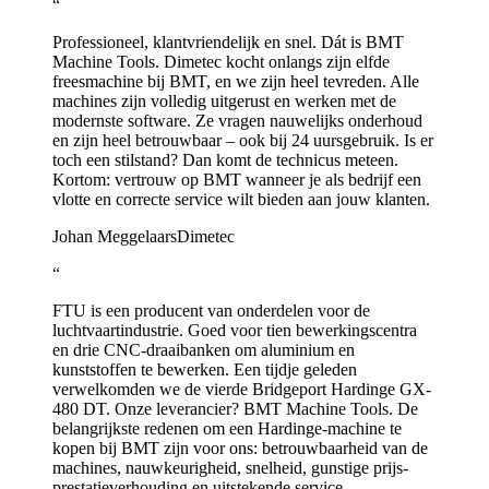
“
Professioneel, klantvriendelijk en snel. Dát is BMT
Machine Tools. Dimetec kocht onlangs zijn elfde
freesmachine bij BMT, en we zijn heel tevreden. Alle
machines zijn volledig uitgerust en werken met de
modernste software. Ze vragen nauwelijks onderhoud
en zijn heel betrouwbaar – ook bij 24 uursgebruik. Is er
toch een stilstand? Dan komt de technicus meteen.
Kortom: vertrouw op BMT wanneer je als bedrijf een
vlotte en correcte service wilt bieden aan jouw klanten.
Johan Meggelaars
Dimetec
“
FTU is een producent van onderdelen voor de
luchtvaartindustrie. Goed voor tien bewerkingscentra
en drie CNC-draaibanken om aluminium en
kunststoffen te bewerken. Een tijdje geleden
verwelkomden we de vierde Bridgeport Hardinge GX-
480 DT. Onze leverancier? BMT Machine Tools. De
belangrijkste redenen om een Hardinge-machine te
kopen bij BMT zijn voor ons: betrouwbaarheid van de
machines, nauwkeurigheid, snelheid, gunstige prijs-
prestatieverhouding en uitstekende service.