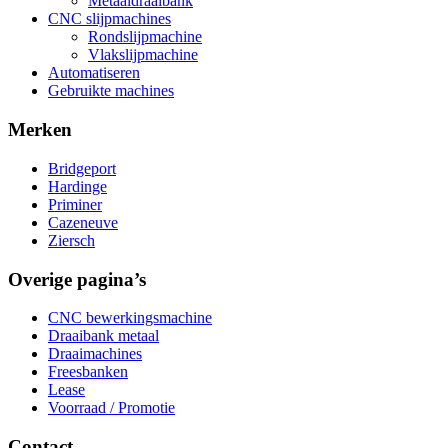
Metaaldraaibank
CNC slijpmachines
Rondslijpmachine
Vlakslijpmachine
Automatiseren
Gebruikte machines
Merken
Bridgeport
Hardinge
Priminer
Cazeneuve
Ziersch
Overige pagina’s
CNC bewerkingsmachine
Draaibank metaal
Draaimachines
Freesbanken
Lease
Voorraad / Promotie
Contact