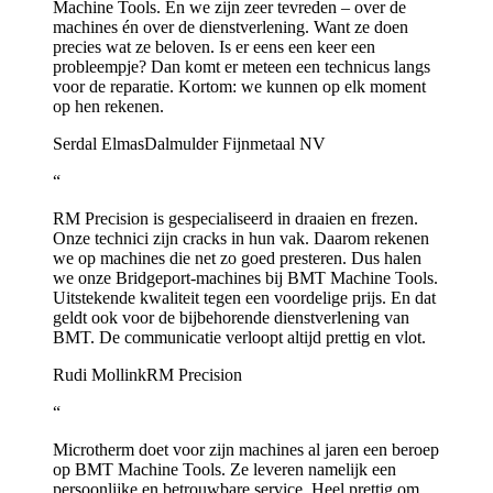
Machine Tools. En we zijn zeer tevreden – over de
machines én over de dienstverlening. Want ze doen
precies wat ze beloven. Is er eens een keer een
probleempje? Dan komt er meteen een technicus langs
voor de reparatie. Kortom: we kunnen op elk moment
op hen rekenen.
Serdal Elmas
Dalmulder Fijnmetaal NV
“
RM Precision is gespecialiseerd in draaien en frezen.
Onze technici zijn cracks in hun vak. Daarom rekenen
we op machines die net zo goed presteren. Dus halen
we onze Bridgeport-machines bij BMT Machine Tools.
Uitstekende kwaliteit tegen een voordelige prijs. En dat
geldt ook voor de bijbehorende dienstverlening van
BMT. De communicatie verloopt altijd prettig en vlot.
Rudi Mollink
RM Precision
“
Microtherm doet voor zijn machines al jaren een beroep
op BMT Machine Tools. Ze leveren namelijk een
persoonlijke en betrouwbare service. Heel prettig om