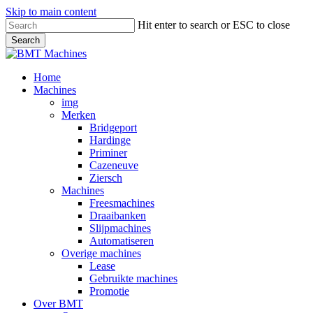
Skip to main content
Hit enter to search or ESC to close
Search
Close
Search
Bekijk
Home
onze
Machines
merken
img
Merken
Bridgeport
Hardinge
Priminer
Cazeneuve
Ziersch
Machines
Freesmachines
Draaibanken
Slijpmachines
Automatiseren
Overige machines
Lease
Gebruikte machines
Promotie
Over BMT