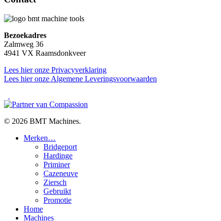
Bezoekadres
Zalmweg 36
4941 VX Raamsdonkveer
Lees hier onze Privacyverklaring
Lees hier onze Algemene Leveringsvoorwaarden
facebook
linkedin
youtube
© 2026 BMT Machines.
Close
Merken…
Menu
Bridgeport
Hardinge
Priminer
Cazeneuve
Ziersch
Gebruikt
Promotie
Home
Machines